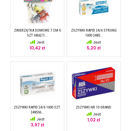
ZWIERZĄTKA DOMOWE 7 CM 6
ZSZYWKI RAPID 24/6 STRONG
SZT HB627/...
1000 2485...
Jest
Jest
10,42 zł
5,20 zł
ZSZYWKI RAPID 24/6 1000 SZT.
ZSZYWKI NR 10 GRAND.
248556...
Jest
Jest
1,02 zł
3,97 zł