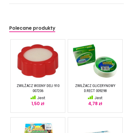
Polecane produkty
ZWILŻACZ WODNY DELI 910
ZWILŻACZ GLICERYNOWY
007206
D.RECT 009298
Jest
Jest
1,50 zł
4,78 zł