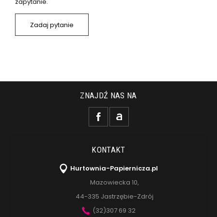
zapytanie.
Zadaj pytanie
ZNAJDŹ NAS NA
KONTAKT
Hurtownia-Papiernicza.pl
Mazowiecka 10,
44-335 Jastrzębie-Zdrój
(32)307 69 32