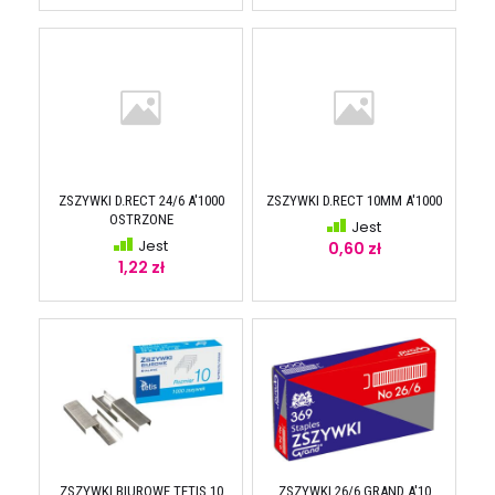
ZSZYWKI D.RECT 24/6 A'1000
ZSZYWKI D.RECT 10MM A'1000
OSTRZONE
Jest
Jest
0,60 zł
1,22 zł
ZSZYWKI BIUROWE TETIS 10
ZSZYWKI 26/6 GRAND A'10