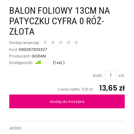
BALON FOLIOWY 13CM NA
PATYCZKU CYFRA 0 RÓŻ-
ZŁOTA
Dodaj recenzję:
Kod:
5902973113327
Producent:
GODAN
Dostępność:
Jest
(
1
szt.)
Ilość:
szt.
13,65 zł
Cena netto:
11,10 zł
dodaj do koszyka
40303