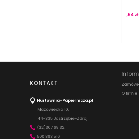
1,64 zł
Infor
KONTAKT
Zamówi
O firmie
Hurtownia-Papiernicza.pl
Mazowiecka 10,
44-335 Jastrzębie-Zdrój
(32)307 69 32
500 863 516