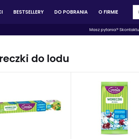
I
BESTSELLERY
DO POBRANIA
O FIRMIE
Masz pytania? Skontaktu
eczki do lodu