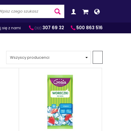
Wyszukaj
307 69 32
500 863 516
j się z nami
(32)