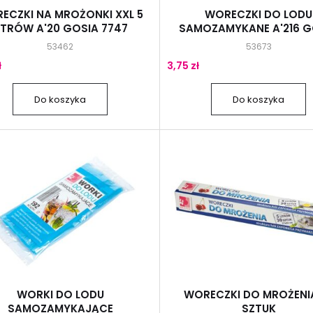
ECZKI NA MROŻONKI XXL 5
WORECZKI DO LODU
ITRÓW A'20 GOSIA 7747
SAMOZAMYKANE A'216 G
53462
53673
ł
3,75 zł
Do koszyka
Do koszyka
WORKI DO LODU
WORECZKI DO MROŻENI
SAMOZAMYKAJĄCE
SZTUK