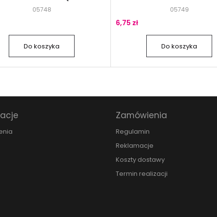
05748
05749
6,75 zł
Do koszyka
Do koszyka
macje
Zamówienia
enia
Regulamin
Reklamacje
Koszty dostawy
Termin realizacji